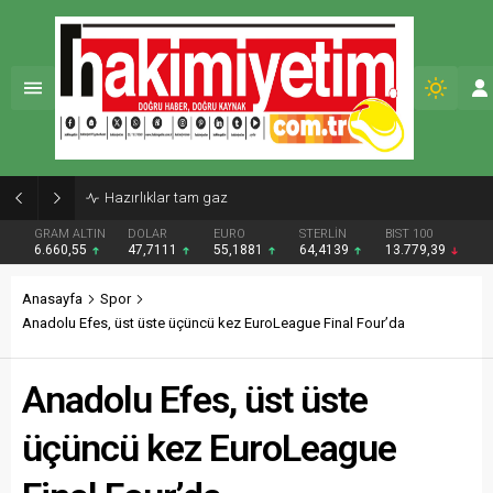
Hazırlıklar tam gaz
GRAM ALTIN
DOLAR
EURO
STERLİN
BIST 100
6.660,55
47,7111
55,1881
64,4139
13.779,39
Anasayfa
Spor
Anadolu Efes, üst üste üçüncü kez EuroLeague Final Four’da
Anadolu Efes, üst üste
üçüncü kez EuroLeague