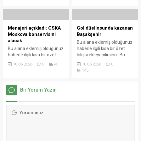
sayfasında "Özet"
düzenlenen kura çekiminde
bölümünden eklenebilir.
Bulvarspor’unda bulunduğu
Özet eklenmişse başlık
3. Lig maçlarının fikstürü
altında kalın olarak bu
çekildi. TFF 2. ve 3. Lig
şekilde gösterilir,
Kulüpleri, Futsal ve Plaj
Menajeri açıkladı: CSKA
Gol düellosunda kazanan
eklenmemişse bu alan boş
Futbolundan Sorumlu
Moskova bonservisini
Başakşehir
kalır.
Yönetim Kurulu Üyesi Murat
alacak
Bu alana eklemiş olduğunuz
Şahin, TFF Temsilciler Kurulu
Bu alana eklemiş olduğunuz
haberle ilgili kısa bir özet
Başkanı...
haberle ilgili kısa bir özet
bilgisi ekleyebilirsiniz. Bu
bilgisi ekleyebilirsiniz. Bu
metin yazı düzenleme
10.05.2026
0
43
10.05.2026
0
metin yazı düzenleme
sayfasında "Özet"
145
sayfasında "Özet"
bölümünden eklenebilir.
bölümünden eklenebilir.
Özet eklenmişse başlık
Özet eklenmişse başlık
altında kalın olarak bu
Bir Yorum Yazın
altında kalın olarak bu
şekilde gösterilir,
şekilde gösterilir,
eklenmemişse bu alan boş
eklenmemişse bu alan boş
kalır.
kalır.